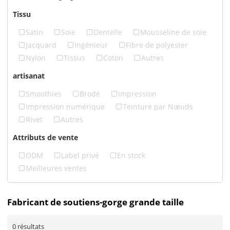
Tissu
Satin
Soie
Dentelle
Mousseline de soie
Jacquard
Ingénieur
Fibre de polyester
Nylon
Tissus
Coton
Autres
artisanat
Smoothies
Brodé
Impression
Impression numérique
Teinture par Nœuds
Rivet
Autres
Attributs de vente
ODM
Label privé
En stock
Meilleures ventes
Fabricant de soutiens-gorge grande taille
0 résultats