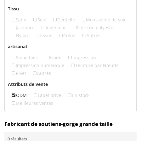
Tissu
Satin
Soie
Dentelle
Mousseline de soie
Jacquard
Ingénieur
Fibre de polyester
Nylon
Tissus
Coton
Autres
artisanat
Smoothies
Brodé
Impression
Impression numérique
Teinture par Nœuds
Rivet
Autres
Attributs de vente
ODM
Label privé
En stock
Meilleures ventes
Fabricant de soutiens-gorge grande taille
0 résultats