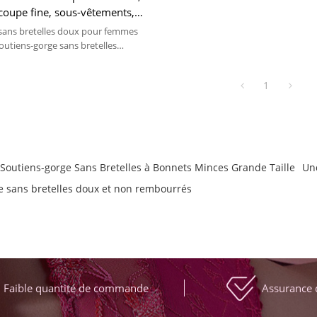
 coupe fine, sous-vêtements,
rembourrée, personnalisé en
sans bretelles doux pour femmes
en gros
outiens-gorge sans bretelles
ande taille, lingeries sans
e fine personnalisée
1
 Soutiens-gorge Sans Bretelles à Bonnets Minces Grande Taille
Un
e sans bretelles doux et non rembourrés
Faible quantité de commande
Assurance 