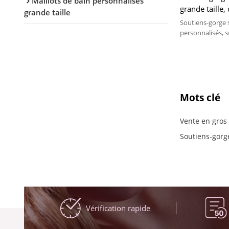
Maillots de bain personnalisés
grande taille,
grande taille
lingerie non 
Soutiens-gorge 
usine, vente 
personnalisés, s
rembourrés de gr
bretelles à coup
Mots clé
Vente en gros
Soutiens-gorg
Vérification rapide