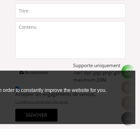
Supporte uniquement
.rar/.zip/.jpg/.png/.gif/.doc/.xls
Accessoires
maximum 20M
 order to constantly improve the website for you.
Accepter les engagements de service.,
Conditions générales de vente
ENVOYER