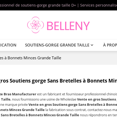
essionnel de soutiens-gorge grande taille D+ | Services personnal
ICATION
SOUTIENS-GORGE GRANDE TAILLE
À PRO
les à Bonnets Minces Grande Taille
ros Soutiens gorge Sans Bretelles à Bonnets Mi
ize Bras Manufacturer
est un fabricant et fournisseur professionnel chinoi
Taille
, nous fournissons une usine de Wholeslae
Vente en gros Soutiens 
une marque privée
Vente en gros Soutiens gorge Sans Bretelles à Bonne
nnets Minces Grande Taille
la fabrication sous contrat, contactez-nous ma
 Sans Bretelles à Bonnets Minces Grande Taille
nous répondrons en tem