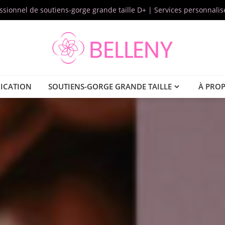
essionnel de soutiens-gorge grande taille D+ | Services personnal
ICATION
SOUTIENS-GORGE GRANDE TAILLE
À PRO