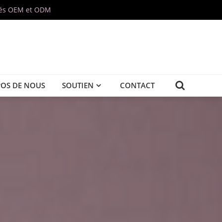
isés OEM et ODM
POS DE NOUS
SOUTIEN
CONTACT