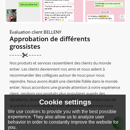
Évaluation client BELLENY
Approbation de différents
grossistes
Nos produits et services rassemblent des clients du monde
entier. Les clients deviennent nos amis et nous aident à
recommander des collègues autour de nous pour nous
rejoindre. Nous avons établi une clientèle fidèle dans le monde
entier. Nous accordons une grande attention à votre expérience
client, rendons nos produits plus populaires auprès des
détaillants, recommandons à nos collègues internationaux de
Cookie settings
se joindre à notre cause et nous serions ravis que vous nous
We use cookies to provide you with the best possible
laissiez accompagner votre entreprise vers une croissance
experience. They also allow us to analyze user
future continue.
behavior in order to constantly improve the website for
you.