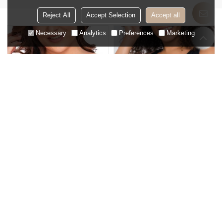
Reject All
Accept Selection
Accept all
Necessary
Analytics
Preferences
Marketing
Soutien-gorge sans bretelles
ODM Sexy noir une pièce
doux, bonnet Plus, sous-
grande taille maillot de bain
vêtements, sans largeur
contrôle du ventre coupe en V