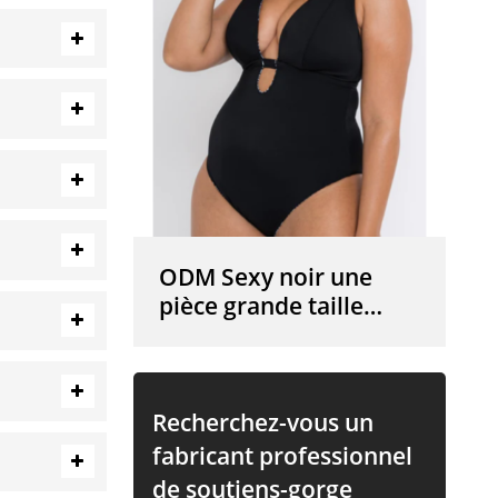
en gros
ODM Sexy noir une
pièce grande taille
maillot de bain
contrôle du ventre
coupe en V coupe
femmes maillots de
Recherchez-vous un
bain fournisseur
fabricant professionnel
de soutiens-gorge