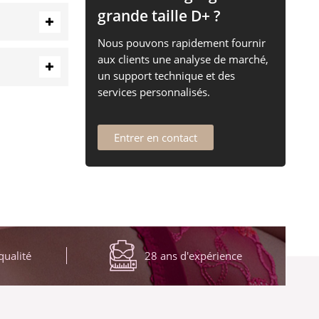
grande taille D+ ?
Nous pouvons rapidement fournir
aux clients une analyse de marché,
un support technique et des
services personnalisés.
Entrer en contact
qualité
28 ans d'expérience