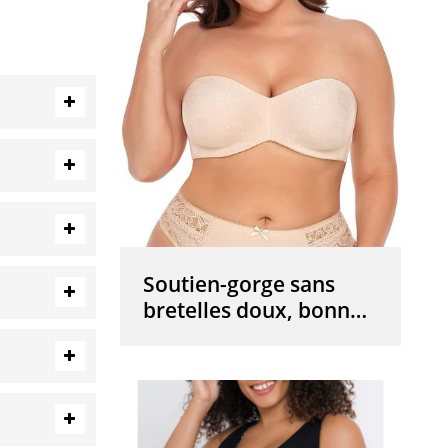
Soutien-gorge sans
bretelles doux, bonnet
Plus, sous-vêtements,
sans largeur
rembourrée, lingerie à
bande forte,
personnalisée, vente