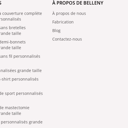
S
À PROPOS DE BELLENY
à couverture complète
À propos de nous
rsonnalisés
Fabrication
sans bretelles
Blog
ande taille
Contactez-nous
 demi-bonnets
ande taille
ans fil personnalisés
nalisées grande taille
-shirt personnalisés
de sport personnalisés
 de mastectomie
ande taille
n personnalisés grande